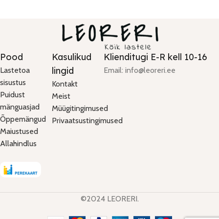
Pood
Kasulikud
Klienditugi E-R kell 10-16
lingid
Lastetoa
Email: info@leoreri.ee
sisustus
Kontakt
Puidust
Meist
mänguasjad
Müügitingimused
Õppemängud
Privaatsustingimused
Maiustused
Allahindlus
©2024 LEORERI.