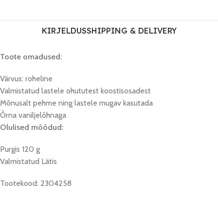
KIRJELDUS
SHIPPING & DELIVERY
Toote omadused:
Värvus: roheline
Valmistatud lastele ohututest koostisosadest
Mõnusalt pehme ning lastele mugav kasutada
Õrna vaniljelõhnaga
Olulised mõõdud:
Purgis 120 g
Valmistatud Lätis
Tootekood: 2304258