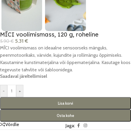
MĪCI voolimismass, 120 g, roheline
5.31
€
5.90
€
MĪCI voolimismass on ideaalne sensoorseks mänguks,
peenmotoorikaks, värvide, kujundite ja rollimängu õppimiseks.
Kasutamine kunstimaterjalina või õppematerjalina. Kasutage koos
tegevuste tahvlite või šabloonidega.
Saadaval järeltellimisel
-
+
Lisa korvi
Osta kohe
Võrdle
Jaga: