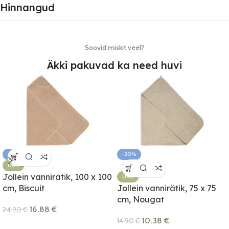
Hinnangud
Soovid miskit veel?
Äkki pakuvad ka need huvi
-32%
-30%
UUS
SOLD OUT
Jollein vannirätik, 100 x 100
UUS
cm, Biscuit
Jollein vannirätik, 75 x 75
cm, Nougat
16.88
€
24.90
€
10.38
€
14.90
€