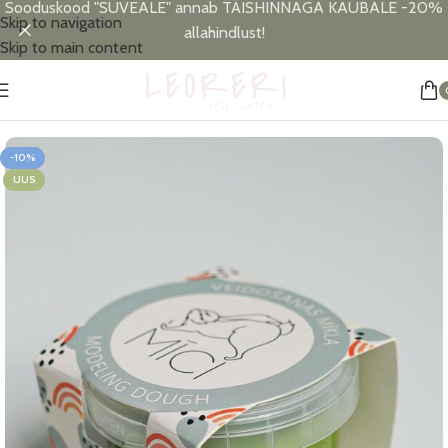
Sooduskood "SUVEALE" annab TÄISHINNAGA KAUBALE -20%
Skip to navigation
allahindlust!
Skip to main content
Esileht
/
Allahindlus
-10%
UUS