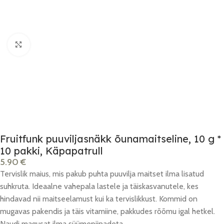
Click to enlarge
Fruitfunk puuviljasnäkk õunamaitseline, 10 g *
10 pakki, Käpapatrull
5.90
€
Tervislik maius, mis pakub puhta puuvilja maitset ilma lisatud
suhkruta. Ideaalne vahepala lastele ja täiskasvanutele, kes
hindavad nii maitseelamust kui ka tervislikkust. Kommid on
mugavas pakendis ja täis vitamiine, pakkudes rõõmu igal hetkel.
Naudi magusat ilma süümepiinadeta.