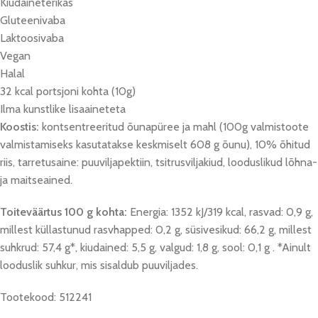
Kiudaineterikas
Gluteenivaba
Laktoosivaba
Vegan
Halal
32 kcal portsjoni kohta (10g)
Ilma kunstlike lisaaineteta
Koostis:
kontsentreeritud õunapüree ja mahl (100g valmistoote
valmistamiseks kasutatakse keskmiselt 608 g õunu), 10% õhitud
riis, tarretusaine: puuviljapektiin, tsitrusviljakiud, looduslikud lõhna-
ja maitseained.
Toiteväärtus 100 g kohta:
Energia: 1352 kJ/319 kcal, rasvad: 0,9 g,
millest küllastunud rasvhapped: 0,2 g, süsivesikud: 66,2 g, millest
suhkrud: 57,4 g*, kiudained: 5,5 g, valgud: 1,8 g, sool: 0,1 g . *Ainult
looduslik suhkur, mis sisaldub puuviljades.
Tootekood: 512241