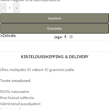
-
+
Lisa korvi
Osta kohe
Võrdle
Jaga:
KIRJELDUS
SHIPPING & DELIVERY
Ühes multipakis 10 väikest 10 grammist pakki.
Toote omadused:
100% naturaalne
Ilma lisatud suhkruta
Valmistatud puuviljadest