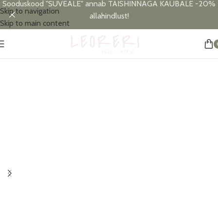
Sooduskood "SUVEALE" annab TÄISHINNAGA KAUBALE -20%
Skip to navigation
allahindlust!
Skip to main content
Esileht
/
Maiustused
/
Fruitfunk