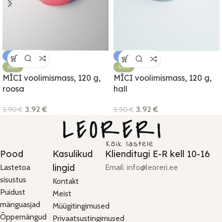
-34%
-34%
UUS
UUS
MĪCI voolimismass, 120 g,
MĪCI voolimismass, 120 g,
roosa
hall
3.92
€
3.92
€
5.90
€
5.90
€
Pood
Kasulikud
Klienditugi E-R kell 10-16
lingid
Lastetoa
Email: info@leoreri.ee
sisustus
Kontakt
Puidust
Meist
mänguasjad
Müügitingimused
Õppemängud
Privaatsustingimused