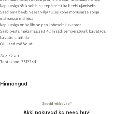
Kapuutsiga rätik sobib suurepäraselt ka beebi ujumiseks
Saad oma beebi veest välja tulles kohe mõnusasse sooja
mähisesse mähkida
Kapuutsiga on ka lihtne pea koheselt kuivatada
Saab pesta maksimaalselt 40 kraadi temperatuuril, kuivatada
kuivatis ja triikida
Olulised mõõdud:
75 x 75 cm
Tootekood: 25122441
Hinnangud
Soovid miskit veel?
Äkki pakuvad ka need huvi