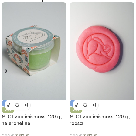
-34%
-34%
UUS
UUS
MĪCI voolimismass, 120 g,
MĪCI voolimismass, 120 g,
heleroheline
roosa
3.92
€
3.92
€