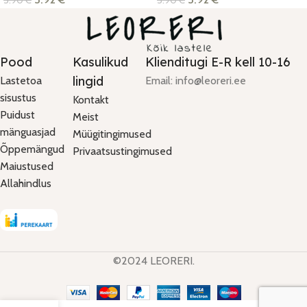
5.90
€
5.90
€
Pood
Kasulikud
Klienditugi E-R kell 10-16
lingid
Lastetoa
Email: info@leoreri.ee
sisustus
Kontakt
Puidust
Meist
mänguasjad
Müügitingimused
Õppemängud
Privaatsustingimused
Maiustused
Allahindlus
©2024 LEORERI.