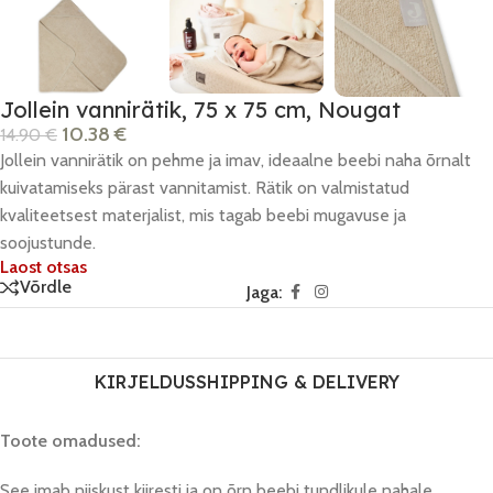
Jollein vannirätik, 75 x 75 cm, Nougat
10.38
€
14.90
€
Jollein vannirätik on pehme ja imav, ideaalne beebi naha õrnalt
kuivatamiseks pärast vannitamist. Rätik on valmistatud
kvaliteetsest materjalist, mis tagab beebi mugavuse ja
soojustunde.
Laost otsas
Võrdle
Jaga:
KIRJELDUS
SHIPPING & DELIVERY
Toote omadused:
See imab niiskust kiiresti ja on õrn beebi tundlikule nahale