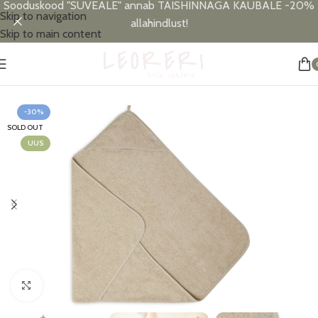
Sooduskood "SUVEALE" annab TÄISHINNAGA KAUBALE -20%
Skip to navigation
allahindlust!
Skip to main content
Esileht
/
Vanni- ja uneaeg
/
Vanniaeg
/
Laste vannirätikud
-30%
SOLD OUT
UUS
Click to enlarge