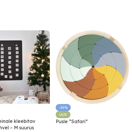
-35%
UUS
einale kleebitav
Pusle “Safari”
vel – M suurus