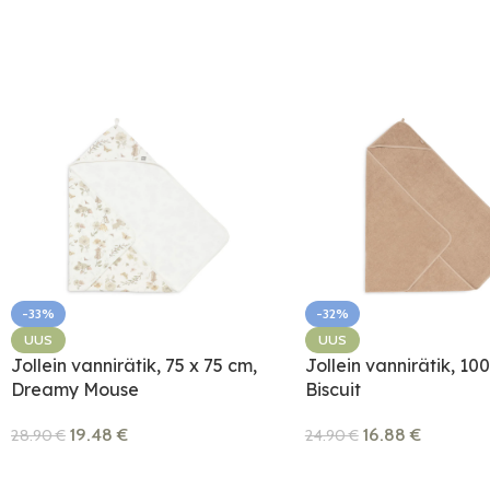
-33%
-32%
UUS
UUS
Jollein vannirätik, 75 x 75 cm,
Jollein vannirätik, 10
Dreamy Mouse
Biscuit
19.48
€
16.88
€
28.90
€
24.90
€