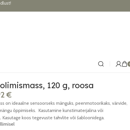
lust!
olimismass, 120 g, roosa
92
€
ss on ideaalne sensoorseks mänguks, peenmotoorikaks, värvide,
limängu õppimiseks. Kasutamine kunstimaterjalina või
. Kasutage koos tegevuste tahvlite või šabloonidega.
llimisel