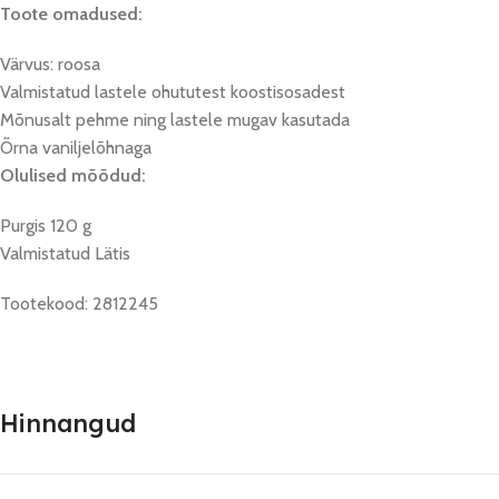
Toote omadused:
Värvus: roosa
Valmistatud lastele ohututest koostisosadest
Mõnusalt pehme ning lastele mugav kasutada
Õrna vaniljelõhnaga
Olulised mõõdud:
Purgis 120 g
Valmistatud Lätis
Tootekood: 2812245
Hinnangud