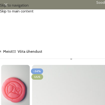
Sood
Skip to navigation
Skip to main content
Meist
Võta ühendust
Esileht
/
Allahindlus
/
MĪCI voolimismass, 120 g, roosa
-34%
UUS