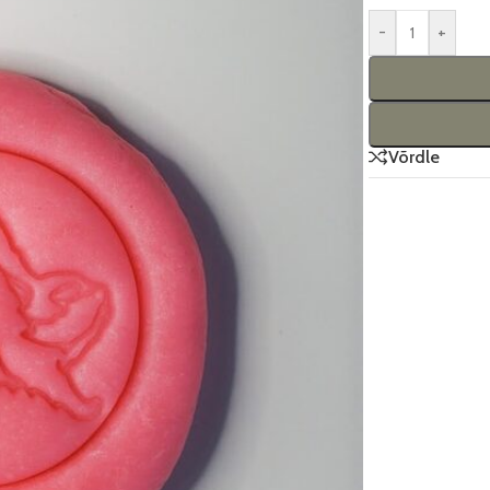
-
+
Võrdle