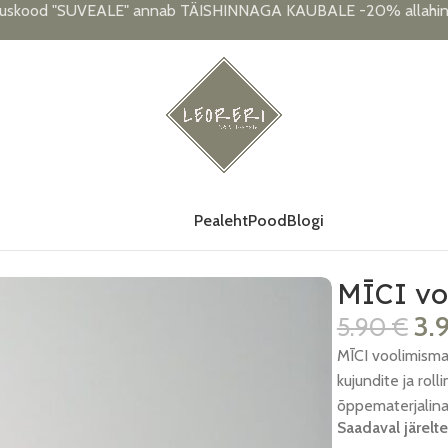
uskood "SUVEALE" annab TÄISHINNAGA KAUBALE -20% allahind
Pealeht
Pood
Blogi
MĪCI vo
3.
5.90
€
MĪCI voolimisma
kujundite ja rol
õppematerjalina
Saadaval järelte