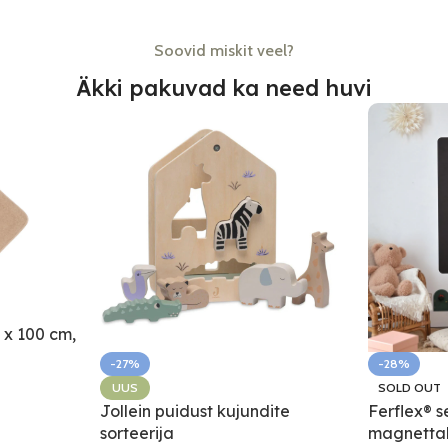
Soovid miskit veel?
Äkki pakuvad ka need huvi
0 x 100 cm,
-27%
-28%
UUS
SOLD OUT
Jollein puidust kujundite
Ferflex® s
sorteerija
magnettah