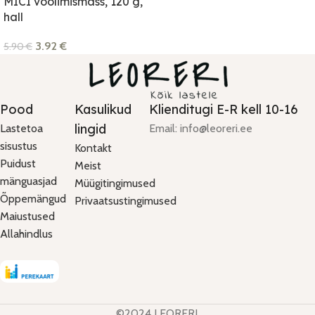
MĪCI voolimismass, 120 g,
hall
3.92
€
5.90
€
Pood
Kasulikud
Klienditugi E-R kell 10-16
lingid
Lastetoa
Email: info@leoreri.ee
sisustus
Kontakt
Puidust
Meist
mänguasjad
Müügitingimused
Õppemängud
Privaatsustingimused
Maiustused
Allahindlus
©2024 LEORERI.