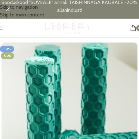
Sooduskood "SUVEALE" annab TÄISHINNAGA KAUBALE -20%
Skip to navigation
allahindlust!
Skip to main content
Esileht
/
Allahindlus
-10%
UUS