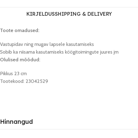
KIRJELDUS
SHIPPING & DELIVERY
Toote omadused:
Vastupidav ning mugav lapsele kasutamiseks
Sobib ka niisama kasutamiseks köögitoimingute juures jm
Olulised mõõdud:
Pikkus 23 cm
Tootekood: 23042529
Hinnangud