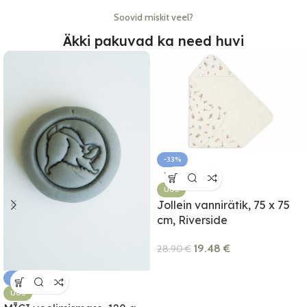
Soovid miskit veel?
Äkki pakuvad ka need huvi
-33%
SOLD OUT
UUS
Jollein vannirätik, 75 x 75
cm, Riverside
19.48
€
28.90
€
-34%
UUS