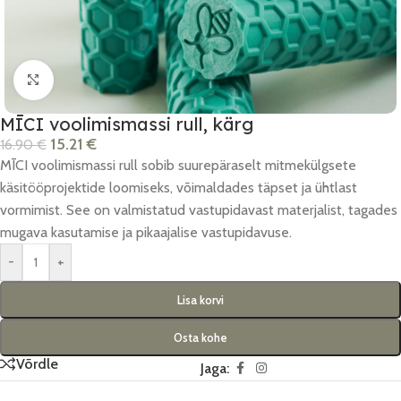
Click to enlarge
MĪCI voolimismassi rull, kärg
15.21
€
16.90
€
MĪCI voolimismassi rull sobib suurepäraselt mitmekülgsete
käsitööprojektide loomiseks, võimaldades täpset ja ühtlast
vormimist. See on valmistatud vastupidavast materjalist, tagades
mugava kasutamise ja pikaajalise vastupidavuse.
-
+
Lisa korvi
Osta kohe
Võrdle
Jaga: