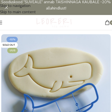
Sooduskood "SUVEALE" annab TÄISHINNAGA KAUBALE -20%
Skip to navigation
allahindlust!
Skip to main content
Esileht
/
Allahindlus
-10%
SOLD OUT
UUS