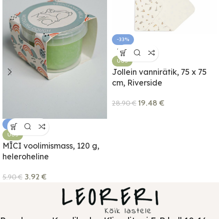
-33%
SOLD OUT
UUS
Jollein vannirätik, 75 x 75
cm, Riverside
19.48
€
28.90
€
-34%
UUS
MĪCI voolimismass, 120 g,
heleroheline
3.92
€
5.90
€