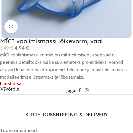
Click to enlarge
MĪCI voolimismassi lõikevorm, vaal
4.94
€
5.49
€
MĪCI voolimismassi vormid on mitmekesised ja sobivad nii
peeneks detailtööks kui ka suuremateks projektideks. Vormid
aitavad luua erinevaid kujundeid, tekstuure ja mustreid, muutes
modelleerimise lihtsamaks ja lõbusamaks.
Laost otsas
Võrdle
Jaga:
KIRJELDUS
SHIPPING & DELIVERY
Toote omadused: