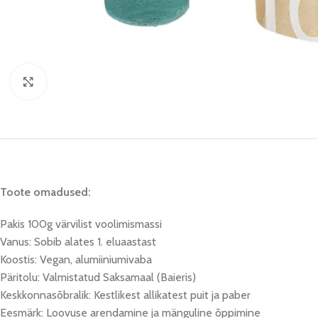
Click to enlarge
Toote omadused:
Pakis 100g värvilist voolimismassi
Vanus: Sobib alates 1. eluaastast
Koostis: Vegan, alumiiniumivaba
Päritolu: Valmistatud Saksamaal (Baieris)
Keskkonnasõbralik: Kestlikest allikatest puit ja paber
Eesmärk: Loovuse arendamine ja mänguline õppimine