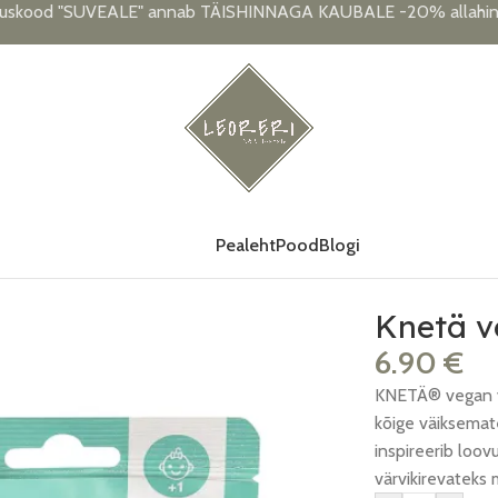
uskood "SUVEALE" annab TÄISHINNAGA KAUBALE -20% allahind
Pealeht
Pood
Blogi
, türkiis
Knetä vo
6.90
€
KNETÄ® vegan vo
kõige väiksemate
inspireerib loov
värvikirevateks