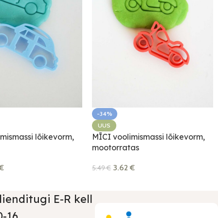
-34%
UUS
imismassi lõikevorm,
MĪCI voolimismassi lõikevorm,
mootorratas
€
3.62
€
5.49
€
lienditugi E-R kell
0-16