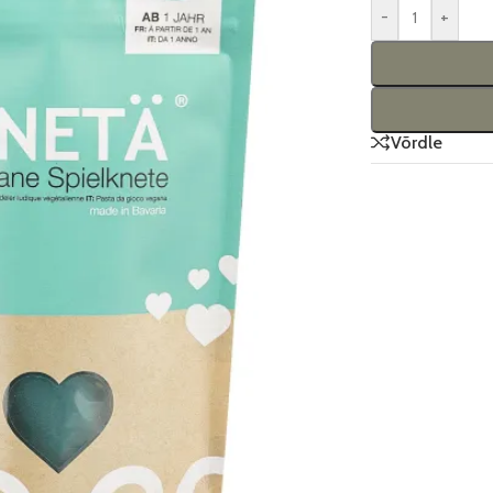
-
+
Võrdle