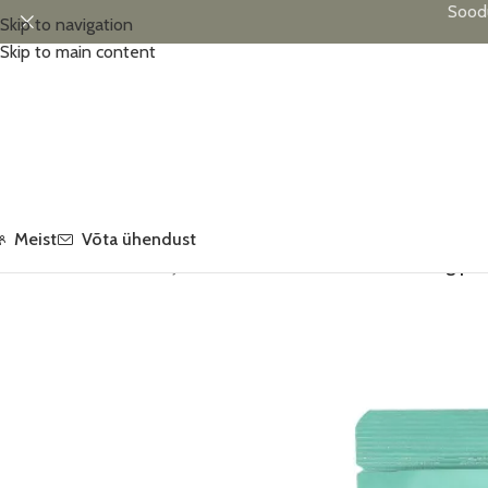
Sood
Skip to navigation
Skip to main content
Meist
Võta ühendust
Esileht
/
Voolimismassid ja tarvikud
/
Knetä voolimismass,100 g pakis