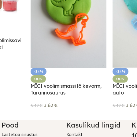
limissavi
ki
-34%
-34%
UUS
UUS
MĪCI vool
MĪCI voolimismassi lõikevorm,
auto
Türannosaurus
3.62
3.62
€
5.49
€
5.49
€
Pood
Kasulikud lingid
K
Lastetoa sisustus
Kontakt
1