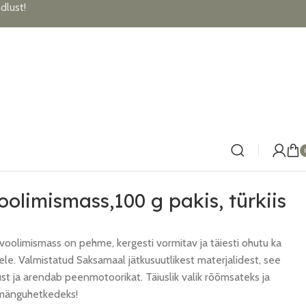
lust!
olimismass,100 g pakis, türkiis
olimismass on pehme, kergesti vormitav ja täiesti ohutu ka
le. Valmistatud Saksamaal jätkusuutlikest materjalidest, see
ust ja arendab peenmotoorikat. Täiuslik valik rõõmsateks ja
 mänguhetkedeks!