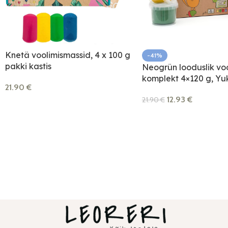
Knetä voolimismassid, 4 x 100 g
-41%
pakki kastis
Neogrün looduslik voo
komplekt 4×120 g, Yu
21.90
€
12.93
€
21.90
€