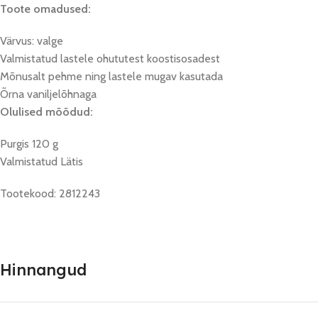
Toote omadused:
Värvus: valge
Valmistatud lastele ohututest koostisosadest
Mõnusalt pehme ning lastele mugav kasutada
Õrna vaniljelõhnaga
Olulised mõõdud:
Purgis 120 g
Valmistatud Lätis
Tootekood: 2812243
Hinnangud