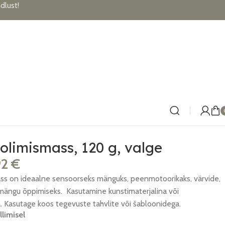
lust!
olimismass, 120 g, valge
92
€
ss on ideaalne sensoorseks mänguks, peenmotoorikaks, värvide,
limängu õppimiseks. Kasutamine kunstimaterjalina või
. Kasutage koos tegevuste tahvlite või šabloonidega.
llimisel