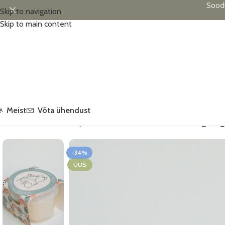
Sood
Skip to navigation
Skip to main content
Meist
Võta ühendust
Esileht
/
Voolimismassid ja tarvikud
/
MĪCI voolimismass, 120 g, val
-34%
UUS