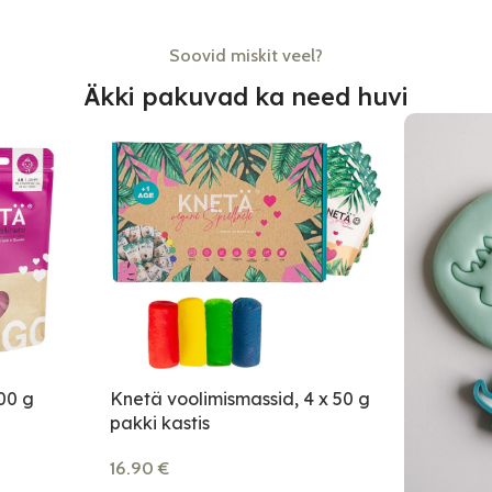
Soovid miskit veel?
Äkki pakuvad ka need huvi
00 g
Knetä voolimismassid, 4 x 50 g
pakki kastis
16.90
€