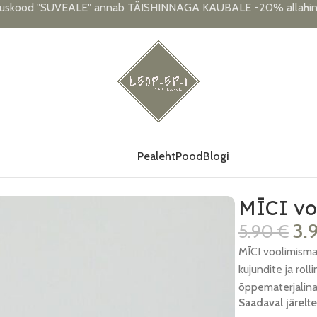
uskood "SUVEALE" annab TÄISHINNAGA KAUBALE -20% allahind
Pealeht
Pood
Blogi
ge
MĪCI vo
3.
5.90
€
MĪCI voolimisma
kujundite ja rol
õppematerjalina
Saadaval järelte