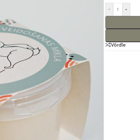
-
+
Võrdle