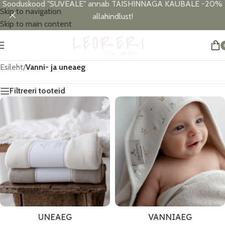
Sooduskood "SUVEALE" annab TÄISHINNAGA KAUBALE -20%
Skip to navigation
allahindlust!
Skip to main content
Esileht
/
Vanni- ja uneaeg
Filtreeri tooteid
UNEAEG
VANNIAEG