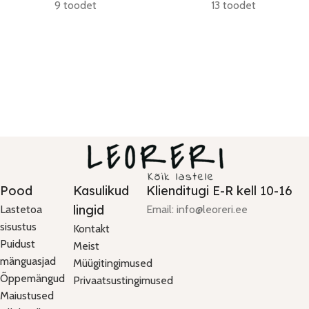
9 toodet
13 toodet
Pood
Kasulikud
Klienditugi E-R kell 10-16
lingid
Lastetoa
Email: info@leoreri.ee
sisustus
Kontakt
Puidust
Meist
mänguasjad
Müügitingimused
Õppemängud
Privaatsustingimused
Maiustused