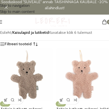
Sooduskood "SUVEALE" annab TÄISHINNAGA KAUBALE -20%
Skip to navigation
allahindlust!
Skip to main content
Esileht
/
Kaisulapid ja lutiketid
Kuvatakse kõik 6 tulemust
Filtreeri tooteid
UUS
UUS