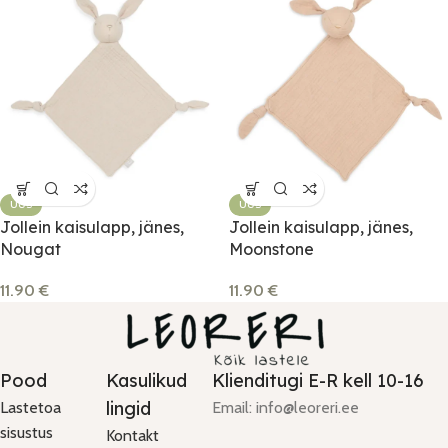
UUS
UUS
Jollein kaisulapp, jänes,
Jollein kaisulapp, jänes,
Nougat
Moonstone
11.90
€
11.90
€
Pood
Kasulikud
Klienditugi E-R kell 10-16
lingid
Lastetoa
Email: info@leoreri.ee
sisustus
Kontakt