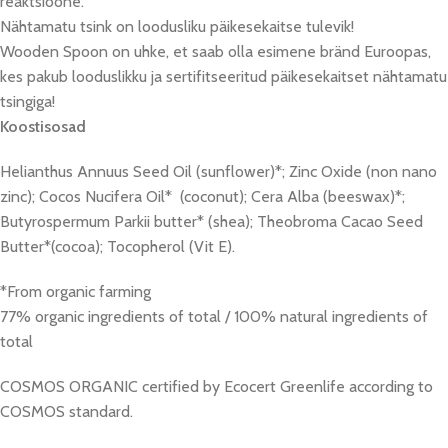
reaktsioone.
Nähtamatu tsink on loodusliku päikesekaitse tulevik!
Wooden Spoon on uhke, et saab olla esimene bränd Euroopas,
kes pakub looduslikku ja sertifitseeritud päikesekaitset nähtamatu
tsingiga!
Koostisosad
Helianthus Annuus Seed Oil (sunflower)*; Zinc Oxide (non nano
zinc); Cocos Nucifera Oil* (coconut); Cera Alba (beeswax)*;
Butyrospermum Parkii butter* (shea); Theobroma Cacao Seed
Butter*(cocoa); Tocopherol (Vit E).
*From organic farming
77% organic ingredients of total / 100% natural ingredients of
total
COSMOS ORGANIC certified by Ecocert Greenlife according to
COSMOS standard.