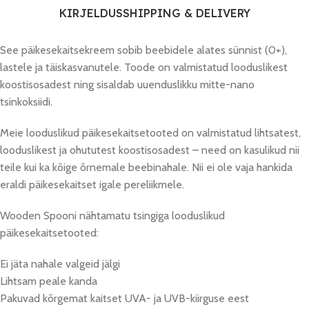
KIRJELDUS
SHIPPING & DELIVERY
See päikesekaitsekreem sobib beebidele alates sünnist (0+),
lastele ja täiskasvanutele. Toode on valmistatud looduslikest
koostisosadest ning sisaldab uuenduslikku mitte-nano
tsinkoksiidi.
Meie looduslikud päikesekaitsetooted on valmistatud lihtsatest,
looduslikest ja ohututest koostisosadest – need on kasulikud nii
teile kui ka kõige õrnemale beebinahale. Nii ei ole vaja hankida
eraldi päikesekaitset igale pereliikmele.
Wooden Spooni nähtamatu tsingiga looduslikud
päikesekaitsetooted:
Ei jäta nahale valgeid jälgi
Lihtsam peale kanda
Pakuvad kõrgemat kaitset UVA- ja UVB-kiirguse eest