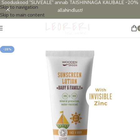
Sooduskood "SUVEALE" annab TÄISHINNAGA KAUBALE -20%
Skip to navigation
allahindlust!
Skip to main content
Esileht
/
Beebide ja väikelaste hooldus
/
Päiksekaitse
-28%