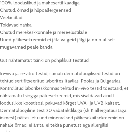
100% looduslikud ja mahesertifikaadiga
Ohutud, õrnad ja hüpoallergeensed
Veekindlad
Toidavad nahka
Ohutud merekeskkonnale ja mereelustikule
Uued päikesekreemid ei jäta valgeid jälgi ja on oluliselt
mugavamad peale kanda.
Uut nähtamatut tsinki on põhjalikult testitud:
In-vivo ja in-vitro testid, samuti dermatoloogilised testid on
tehtud sertifitseeritud laborites Itaalias, Poolas ja Bulgaarias.
Kontrollitud laborikeskkonnas tehtud in-vivo testid tõestasid, et
nähtamatu tsingiga päikesekreemid, mis sisaldavad ainult
looduslikke koostisosi, pakuvad kõrget UVA- ja UVB-kaitset.
Dermatoloogiline test 20 vabatahtlikuga (sh 11 allergiataustaga
inimest) näitas, et uued mineraalsed päikesekaitsekreemid on
nahale õrnad, ei ärrita, ei tekita punetust ega allergilisi