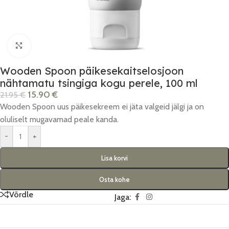
Click to enlarge
Wooden Spoon päikesekaitselosjoon
nähtamatu tsingiga kogu perele, 100 ml
15.90
€
21.95
€
Wooden Spoon uus päikesekreem ei jäta valgeid jälgi ja on
oluliselt mugavamad peale kanda.
-
+
Lisa korvi
Osta kohe
Võrdle
Jaga: