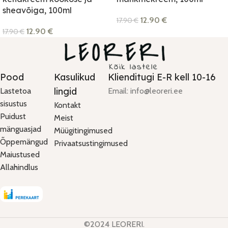
sheavõiga, 100ml
12.90
€
17.90
€
12.90
€
17.90
€
Pood
Kasulikud
Klienditugi E-R kell 10-16
lingid
Lastetoa
Email: info@leoreri.ee
sisustus
Kontakt
Puidust
Meist
mänguasjad
Müügitingimused
Õppemängud
Privaatsustingimused
Maiustused
Allahindlus
©2024 LEORERI.