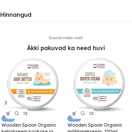
Hinnangud
Soovid miskit veel?
Äkki pakuvad ka need huvi
-28%
-28%
Wooden Spoon Organic
Wooden Spoon Organic
kehakreem kookose ja
mähkmekreem, 100ml