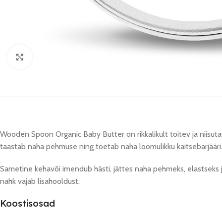
Click to enlarge
Wooden Spoon Organic Baby Butter on rikkalikult toitev ja niisutav
taastab naha pehmuse ning toetab naha loomulikku kaitsebarjääri
Sametine kehavõi imendub hästi, jättes naha pehmeks, elastseks ja
nahk vajab lisahooldust.
Koostisosad