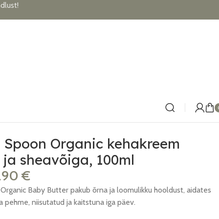
lust!
 Spoon Organic kehakreem
 ja sheavõiga, 100ml
2.90
€
ganic Baby Butter pakub õrna ja loomulikku hooldust, aidates
 pehme, niisutatud ja kaitstuna iga päev.