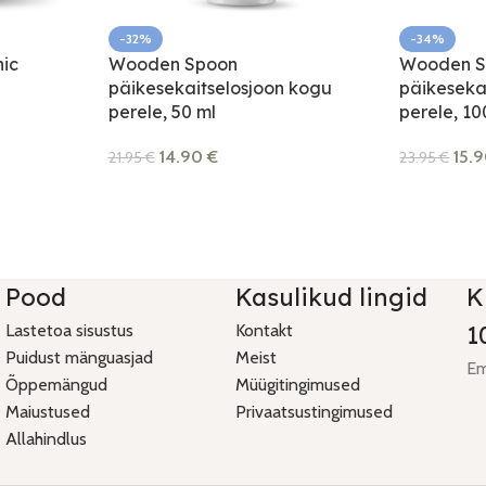
-32%
-34%
ic
Wooden Spoon
Wooden S
l
päikesekaitselosjoon kogu
päikeseka
perele, 50 ml
perele, 10
14.90
€
15.
21.95
€
23.95
€
Pood
Kasulikud lingid
K
Lastetoa sisustus
Kontakt
1
Puidust mänguasjad
Meist
Em
Õppemängud
Müügitingimused
Maiustused
Privaatsustingimused
Allahindlus