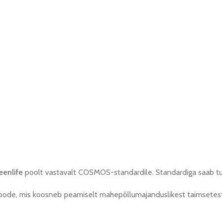
eenlife
poolt vastavalt COSMOS-standardile. Standardiga saab tutv
oode, mis koosneb peamiselt mahepõllumajanduslikest taimsetest v