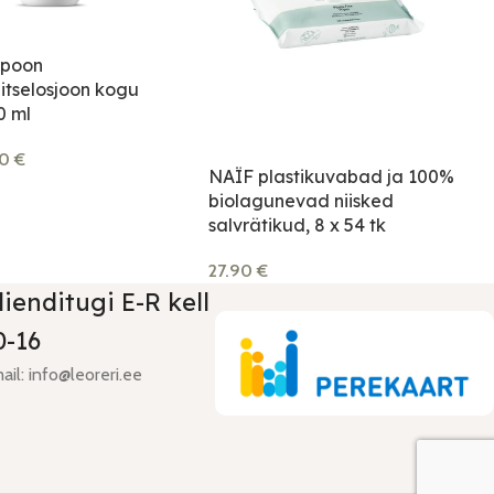
poon
itselosjoon kogu
0 ml
90
€
NAÏF plastikuvabad ja 100%
biolagunevad niisked
salvrätikud, 8 x 54 tk
27.90
€
lienditugi E-R kell
0-16
ail: info@leoreri.ee