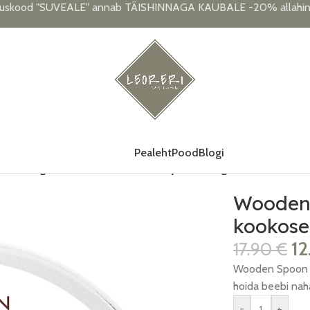
uskood "SUVEALE" annab TÄISHINNAGA KAUBALE -20% allahind
Pealeht
Pood
Blogi
oon Organic kehakreem kookose ja sheavõiga, 100ml
Wooden
kookose
1
17.90
€
Wooden Spoon Or
hoida beebi naha
-
+