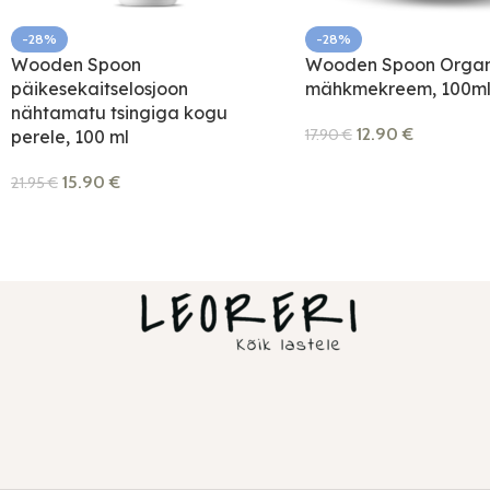
-28%
-28%
Wooden Spoon
Wooden Spoon Organ
päikesekaitselosjoon
mähkmekreem, 100m
nähtamatu tsingiga kogu
12.90
€
17.90
€
perele, 100 ml
15.90
€
21.95
€