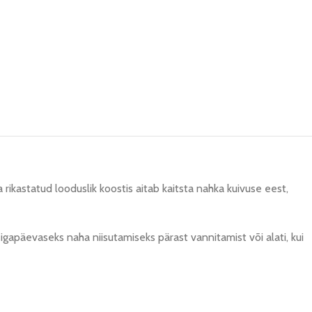
rikastatud looduslik koostis aitab kaitsta nahka kuivuse eest,
gapäevaseks naha niisutamiseks pärast vannitamist või alati, kui