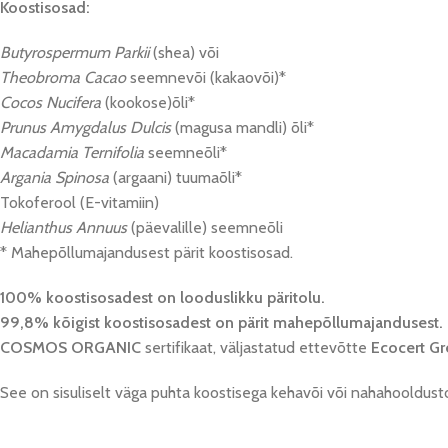
Koostisosad:
Butyrospermum Parkii
(shea) või
Theobroma Cacao
seemnevõi (kakaovõi)*
Cocos Nucifera
(kookose)õli*
Prunus Amygdalus Dulcis
(magusa mandli) õli*
Macadamia Ternifolia
seemneõli*
Argania Spinosa
(argaani) tuumaõli*
Tokoferool (E-vitamiin)
Helianthus Annuus
(päevalille) seemneõli
* Mahepõllumajandusest pärit koostisosad.
100% koostisosadest on looduslikku päritolu.
99,8% kõigist koostisosadest on pärit mahepõllumajandusest.
COSMOS ORGANIC
sertifikaat, väljastatud ettevõtte
Ecocert Gr
See on sisuliselt väga puhta koostisega kehavõi või nahahooldust