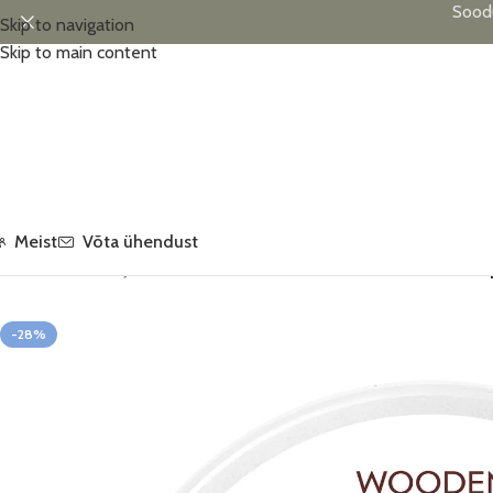
Sood
Skip to navigation
Skip to main content
Meist
Võta ühendust
Esileht
/
Beebide ja väikelaste hooldus
/
Hooldustooted
/
Wooden Sp
-28%