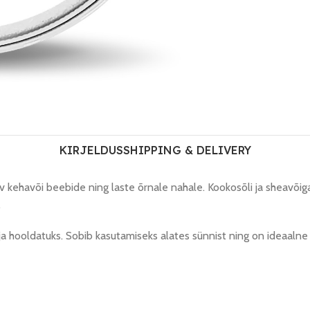
KIRJELDUS
SHIPPING & DELIVERY
 kehavõi beebide ning laste õrnale nahale. Kookosõli ja sheavõiga 
.
 hooldatuks. Sobib kasutamiseks alates sünnist ning on ideaalne i