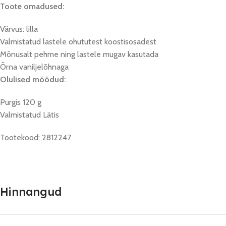
Toote omadused:
Värvus: lilla
Valmistatud lastele ohututest koostisosadest
Mõnusalt pehme ning lastele mugav kasutada
Õrna vaniljelõhnaga
Olulised mõõdud:
Purgis 120 g
Valmistatud Lätis
Tootekood: 2812247
Hinnangud