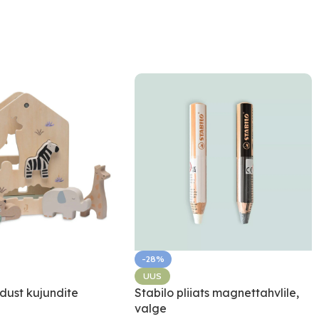
-28%
UUS
idust kujundite
Stabilo pliiats magnettahvlile,
valge