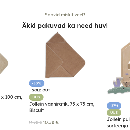
Soovid miskit veel?
Äkki pakuvad ka need huvi
-30%
SOLD OUT
0 x 100 cm,
UUS
Jollein vannirätik, 75 x 75 cm,
-27%
Biscuit
UUS
Jollein pu
10.38
€
14.90
€
sorteerija