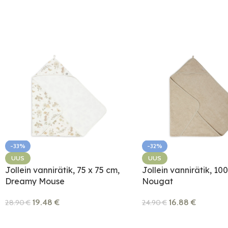
-33%
-32%
UUS
UUS
Jollein vannirätik, 75 x 75 cm,
Jollein vannirätik, 10
Dreamy Mouse
Nougat
19.48
€
16.88
€
28.90
€
24.90
€