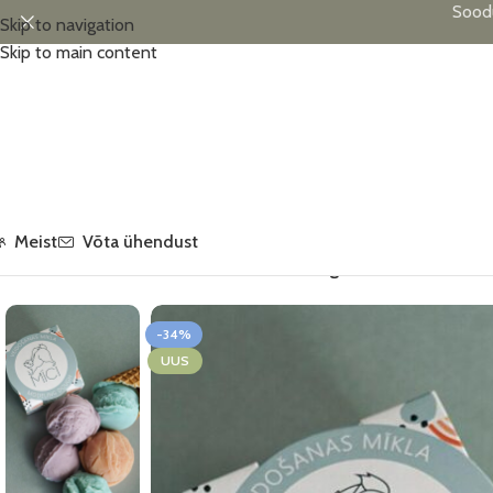
Sood
Skip to navigation
Skip to main content
Meist
Võta ühendust
Esileht
/
Allahindlus
/
MĪCI voolimismass, 120 g, lilla
-34%
UUS