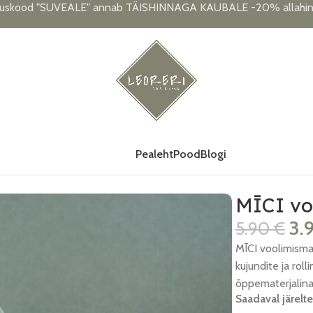
uskood "SUVEALE" annab TÄISHINNAGA KAUBALE -20% allahind
Pealeht
Pood
Blogi
MĪCI voo
3.
5.90
€
MĪCI voolimisma
kujundite ja rol
õppematerjalina
Saadaval järelte