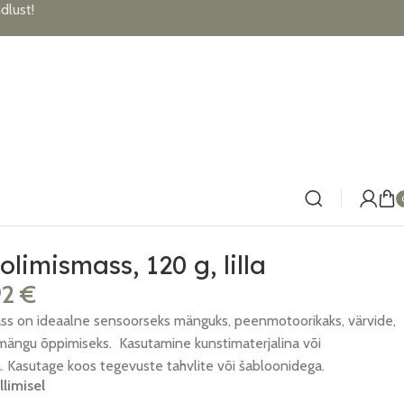
lust!
limismass, 120 g, lilla
92
€
ss on ideaalne sensoorseks mänguks, peenmotoorikaks, värvide,
limängu õppimiseks. Kasutamine kunstimaterjalina või
. Kasutage koos tegevuste tahvlite või šabloonidega.
llimisel