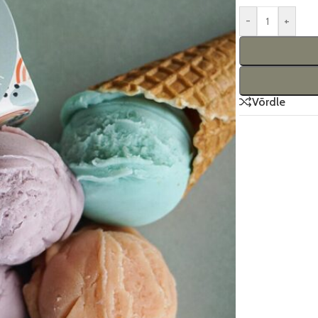
-
+
Võrdle