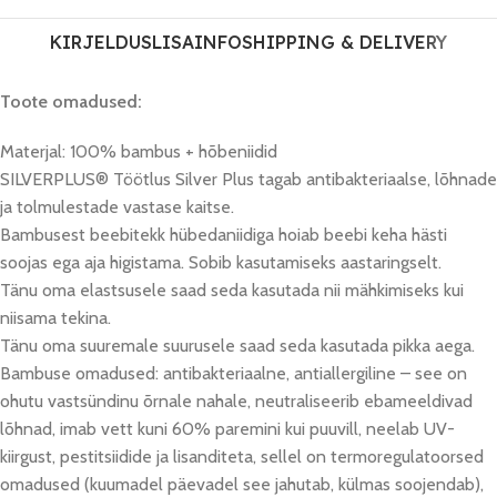
KIRJELDUS
LISAINFO
SHIPPING & DELIVERY
Toote omadused:
Materjal: 100% bambus + hõbeniidid
SILVERPLUS® Töötlus Silver Plus tagab antibakteriaalse, lõhnade
ja tolmulestade vastase kaitse.
Bambusest beebitekk hübedaniidiga hoiab beebi keha hästi
soojas ega aja higistama. Sobib kasutamiseks aastaringselt.
Tänu oma elastsusele saad seda kasutada nii mähkimiseks kui
niisama tekina.
Tänu oma suuremale suurusele saad seda kasutada pikka aega.
Bambuse omadused: antibakteriaalne, antiallergiline – see on
ohutu vastsündinu õrnale nahale, neutraliseerib ebameeldivad
lõhnad, imab vett kuni 60% paremini kui puuvill, neelab UV-
kiirgust, pestitsiidide ja lisanditeta, sellel on termoregulatoorsed
omadused (kuumadel päevadel see jahutab, külmas soojendab),