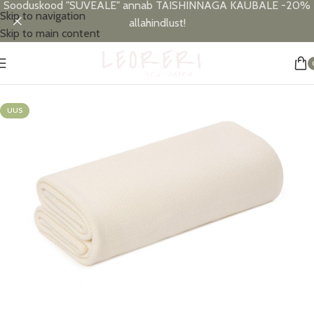
Sooduskood "SUVEALE" annab TÄISHINNAGA KAUBALE -20%
Skip to navigation
allahindlust!
Skip to main content
Esileht
/
Vanni- ja uneaeg
/
Uneaeg
/
Tekid
UUS