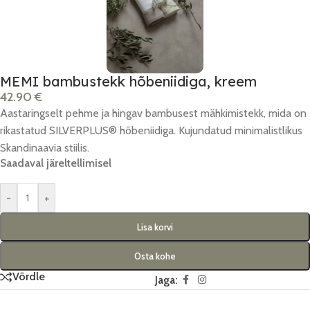
MEMI bambustekk hõbeniidiga, kreem
42.90
€
Aastaringselt pehme ja hingav bambusest mähkimistekk, mida on
rikastatud SILVERPLUS® hõbeniidiga. Kujundatud minimalistlikus
Skandinaavia stiilis.
Saadaval järeltellimisel
-
+
Lisa korvi
Osta kohe
Võrdle
Jaga: