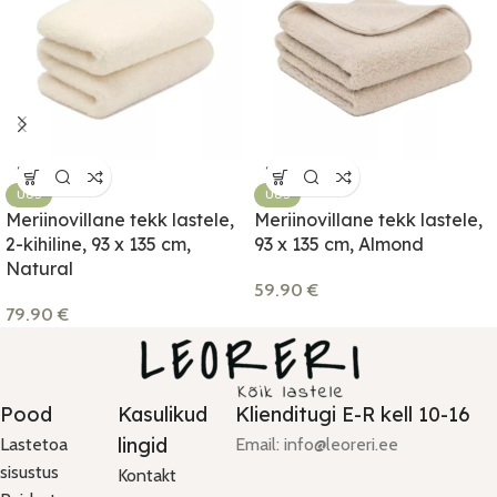
SOLD OUT
SOLD OUT
UUS
UUS
Meriinovillane tekk lastele,
Meriinovillane tekk lastele,
2-kihiline, 93 x 135 cm,
93 x 135 cm, Almond
Natural
59.90
€
79.90
€
Pood
Kasulikud
Klienditugi E-R kell 10-16
lingid
Lastetoa
Email: info@leoreri.ee
sisustus
Kontakt