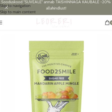
Sooduskood "SUVEALE" annab TÄISHINNAGA KAUBALE -20%
Skip to navigation
allahindlust!
Skip to main content
Esileht
/
Maiustused
/
Food2Smile