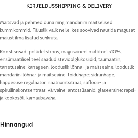
KIRJELDUS
SHIPPING & DELIVERY
Maitsvad ja pehmed õuna ning mandariini maitselised
kummikommid. Täiuslik valik neile, kes soovivad nautida magusat
maiust ilma lisatud suhkruta.
Koostisosad:
polüdekstroos, magusained: maltitool <10%,
ensümaatilisel teel saadud stevioolglükosiidid, taumaatiin,
tarretusaine: karrageen, looduslik lõhna- ja maitseaine, looduslik
mandariini lõhna- ja maitseaine, toiduhape: sidrunhape,
happesuse regulaator: naatriumtsitraat, safloori- ja
spiruliinakontsentraat, värvaine: antotsüaanid, glaseeraine: rapsi-
ja kookosõli, karnaubavaha.
Hinnangud