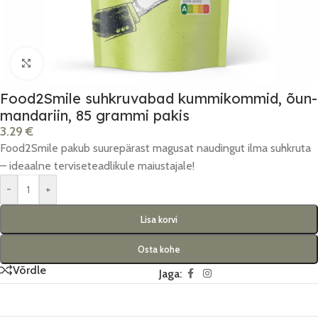
Click to enlarge
Food2Smile suhkruvabad kummikommid, õun-
mandariin, 85 grammi pakis
3.29
€
Food2Smile pakub suurepärast magusat naudingut ilma suhkruta
– ideaalne terviseteadlikule maiustajale!
-
+
Lisa korvi
Osta kohe
Võrdle
Jaga: