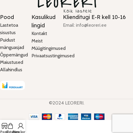
Pood
Kasulikud
Klienditugi E-R kell 10-16
lingid
Lastetoa
Email: info@leoreri.ee
sisustus
Kontakt
Puidust
Meist
mänguasjad
Müügitingimused
Õppemängud
Privaatsustingimused
Maiustused
Allahindlus
©2024 LEORERI.
Pood
Ostukorv
Minu konto