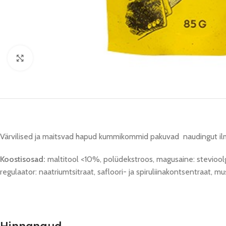
Click to enlarge
Värvilised ja maitsvad hapud kummikommid pakuvad naudingut ilma l
Koostisosad:
maltitool <10%, polüdekstroos, magusaine: stevioolgl
regulaator: naatriumtsitraat, safloori- ja spiruliinakontsentraat, 