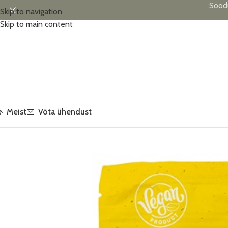
Sood
Skip to navigation
Skip to main content
Meist
Võta ühendust
Esileht
/
Maiustused
/
Food2Smile
/
Food2Smile suhkruvabad kumm