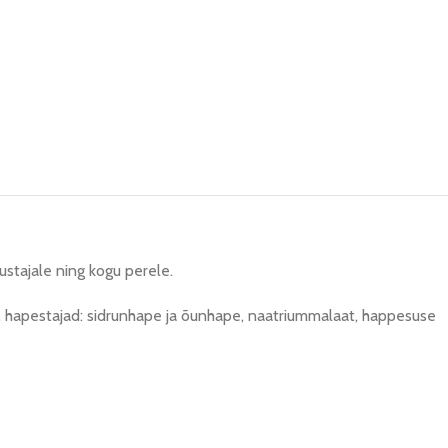
ustajale ning kogu perele.
ed, hapestajad: sidrunhape ja õunhape, naatriummalaat, happesuse