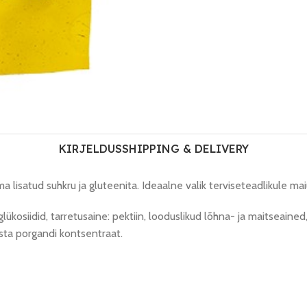
KIRJELDUS
SHIPPING & DELIVERY
isatud suhkru ja gluteenita. Ideaalne valik terviseteadlikule mai
ükosiidid, tarretusaine: pektiin, looduslikud lõhna- ja maitseain
musta porgandi kontsentraat.