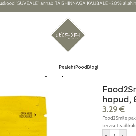
uskood "SUVEALE" annab TÄISHINNAGA KAUBALE -20% allahind
Pealeht
Pood
Blogi
ikommid hapud, 85 grammi pakis
Food2S
hapud, 
3.29
€
Food2Smile paku
terviseteadlikul
-
+