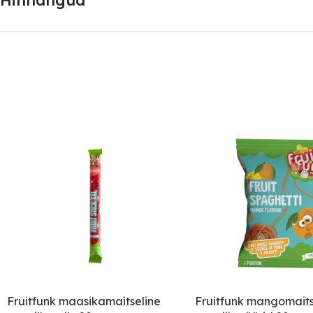
Hinnangud
Fruitfunk maasikamaitseline
Fruitfunk mangomaits