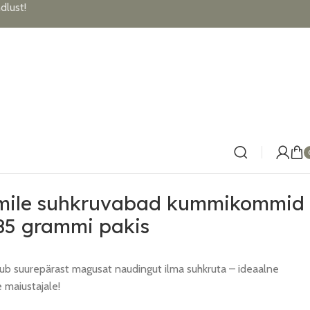
lust!
mile suhkruvabad kummikommid
85 grammi pakis
b suurepärast magusat naudingut ilma suhkruta – ideaalne
e maiustajale!