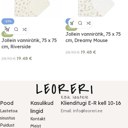
-33%
-33%
SOLD OUT
UUS
Jollein vannirätik, 75 x 75
UUS
Jollein vannirätik, 75 x 75
cm, Dreamy Mouse
cm, Riverside
19.48
€
28.90
€
19.48
€
28.90
€
Pood
Kasulikud
Klienditugi E-R kell 10-16
lingid
Lastetoa
Email: info@leoreri.ee
sisustus
Kontakt
Puidust
Meist