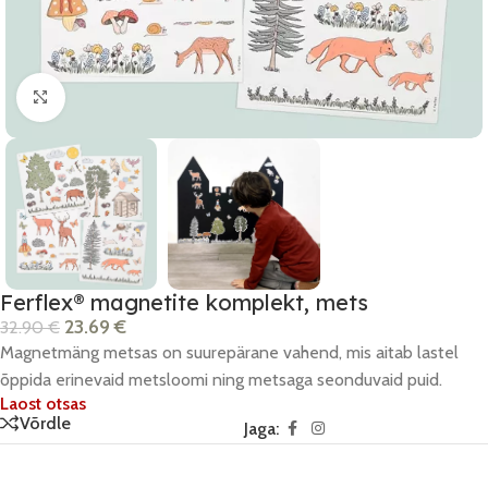
Click to enlarge
Ferflex® magnetite komplekt, mets
23.69
€
32.90
€
Magnetmäng metsas on suurepärane vahend, mis aitab lastel
õppida erinevaid metsloomi ning metsaga seonduvaid puid.
Laost otsas
Võrdle
Jaga: