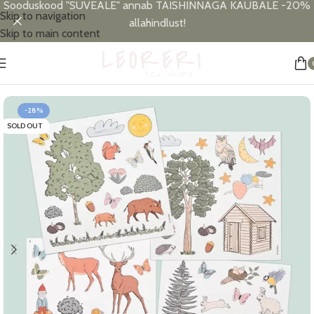
Sooduskood "SUVEALE" annab TÄISHINNAGA KAUBALE -20%
Skip to navigation
allahindlust!
Skip to main content
Esileht
/
Lastetoa sisustus
/
Magnettahvlid
-28%
SOLD OUT