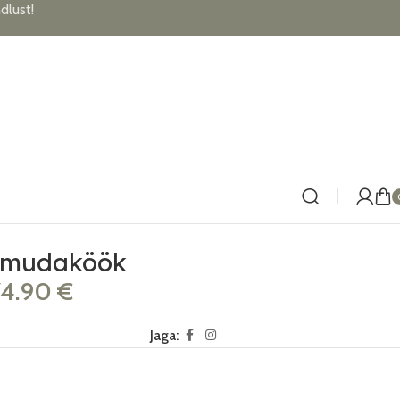
lust!
 mudaköök
74.90
€
Jaga: