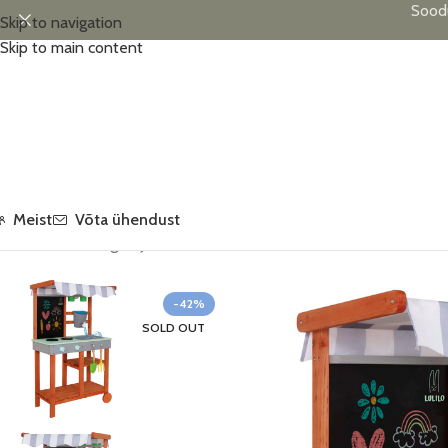
Sood
Skip to navigation
Skip to main content
Meist
Võta ühendust
Esileht
/
Õuemänguasjad
/
Puidust mudaköök
-42%
SOLD OUT