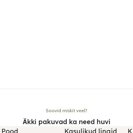
Soovid miskit veel?
Äkki pakuvad ka need huvi
Pood
Kasulikud lingid
K