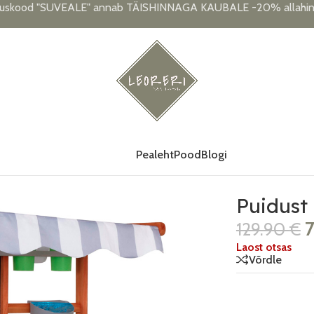
uskood "SUVEALE" annab TÄISHINNAGA KAUBALE -20% allahind
Pealeht
Pood
Blogi
Puidust
129.90
€
Laost otsas
Võrdle