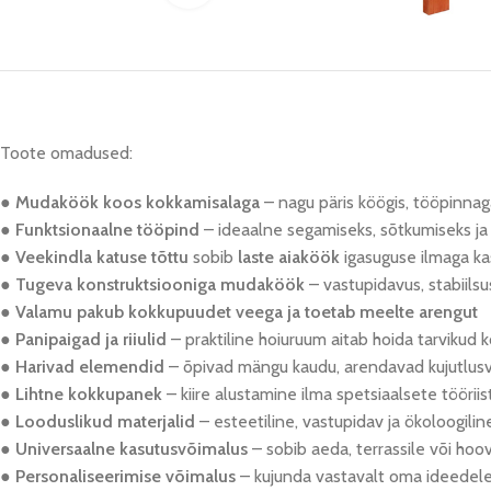
Toote omadused:
●
Mudaköök koos kokkamisalaga
– nagu päris köögis, tööpinnag
●
Funktsionaalne tööpind
– ideaalne segamiseks, sõtkumiseks j
●
Veekindla katuse tõttu
sobib
laste aiaköök
igasuguse ilmaga ka
●
Tugeva konstruktsiooniga mudaköök
– vastupidavus, stabiilsu
●
Valamu pakub kokkupuudet veega ja toetab meelte arengut
●
Panipaigad ja riiulid
– praktiline hoiuruum aitab hoida tarvikud k
●
Harivad elemendid
– õpivad mängu kaudu, arendavad kujutlusvõ
●
Lihtne kokkupanek
– kiire alustamine ilma spetsiaalsete töörii
●
Looduslikud materjalid
– esteetiline, vastupidav ja ökoloogilin
●
Universaalne kasutusvõimalus
– sobib aeda, terrassile või hoov
●
Personaliseerimise võimalus
– kujunda vastavalt oma ideedele j