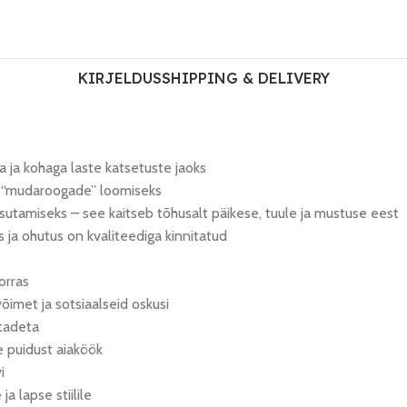
KIRJELDUS
SHIPPING & DELIVERY
a ja kohaga laste katsetuste jaoks
a “mudaroogade” loomiseks
sutamiseks – see kaitseb tõhusalt päikese, tuule ja mustuse eest
s ja ohutus on kvaliteediga kinnitatud
orras
imet ja sotsiaalseid oskusi
stadeta
e puidust aiaköök
i
a lapse stiilile