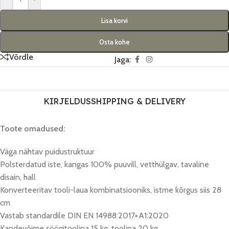
Lisa korvi
Osta kohe
Võrdle
Jaga:
KIRJELDUS
SHIPPING & DELIVERY
Toote omadused:
Väga nähtav puidustruktuur
Polsterdatud iste, kangas 100% puuvill, vetthülgav, tavaline
disain, hall
Konverteeritav tooli-laua kombinatsiooniks, istme kõrgus siis 28
cm
Vastab standardile DIN EN 14988:2017+A1:2020
Kandevõime söögitoolina 15 kg, toolina 20 kg