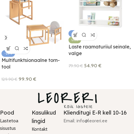
-31%
UUS
Laste raamaturiiul seinale,
valge
-23%
Multifunktsionaalne torn-
54.90
€
79.90
€
tool
99.90
€
129.90
€
Pood
Kasulikud
Klienditugi E-R kell 10-16
lingid
Lastetoa
Email: info@leoreri.ee
sisustus
Kontakt