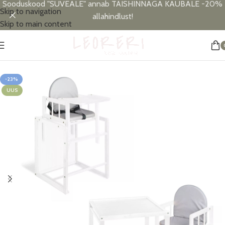
Sooduskood "SUVEALE" annab TÄISHINNAGA KAUBALE -20%
Skip to navigation
allahindlust!
Skip to main content
Esileht
/
Lastetoa sisustus
-23%
UUS