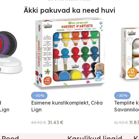
Äkki pakuvad ka need huvi
-30%
-30%
Esimene kunstikomplekt, Créa
d
Templite 
Lign
 Lign
Savannilo
31.43
€
11.8
44.90
€
16.90
€
Pood
Kasulikud lingid
K