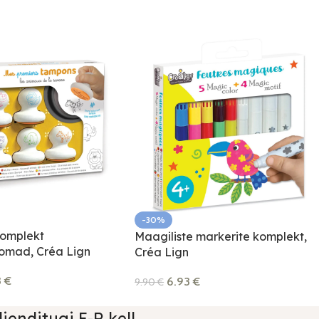
-30%
komplekt
Maagiliste markerite komplekt,
omad, Créa Lign
Créa Lign
3
€
6.93
€
9.90
€
lienditugi E-R kell