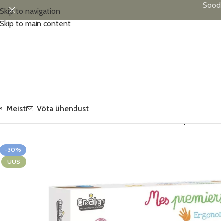
Sood
Skip to navigation
Skip to main content
Meist
Võta ühendust
Esileht
/
Kunstitarbed
/
Minu esimesed vahakriidid, 9 tk pakis, Créa
-30%
UUS