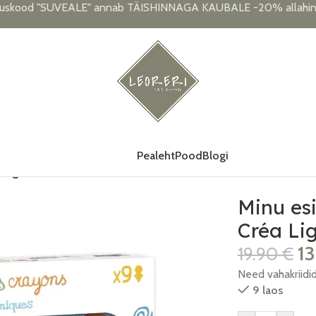
uskood "SUVEALE" annab TÄISHINNAGA KAUBALE -20% allahind
Pealeht
Pood
Blogi
 Lign
Minu esi
Créa Li
1
19.90
€
Need vahakriidid
9 laos