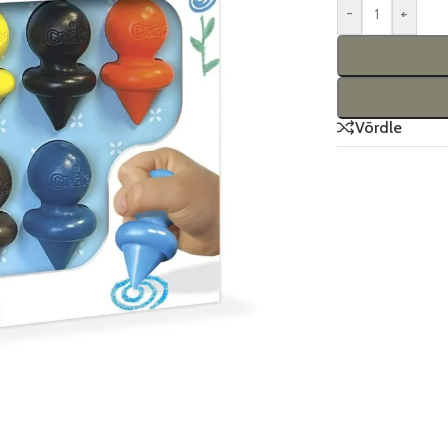
-
+
Võrdle