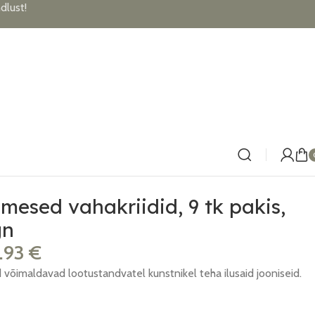
lust!
mesed vahakriidid, 9 tk pakis,
gn
3.93
€
 võimaldavad lootustandvatel kunstnikel teha ilusaid jooniseid.