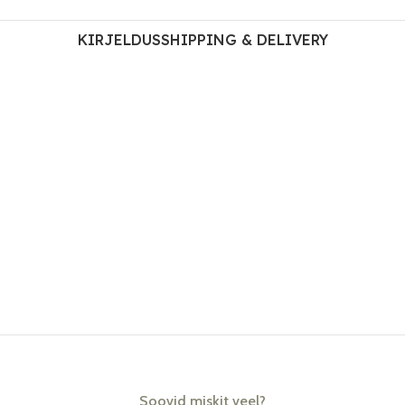
KIRJELDUS
SHIPPING & DELIVERY
Soovid miskit veel?