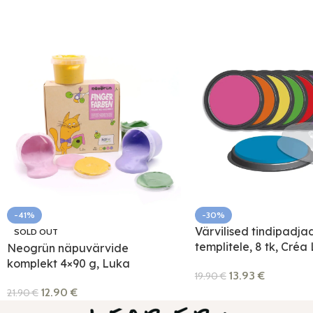
-41%
-30%
Värvilised tindipadja
SOLD OUT
templitele, 8 tk, Créa
Neogrün näpuvärvide
komplekt 4×90 g, Luka
13.93
€
19.90
€
12.90
€
21.90
€