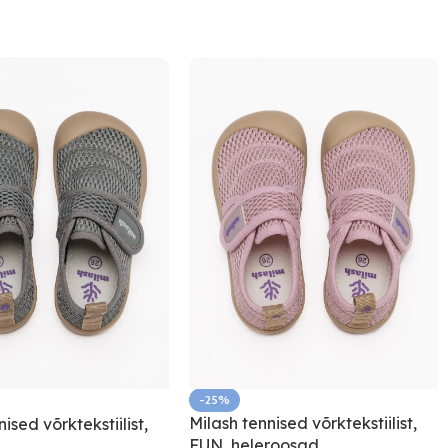
-25%
Milash tennised võrktekstiilist,
ised võrktekstiilist,
FUN, heleroosad