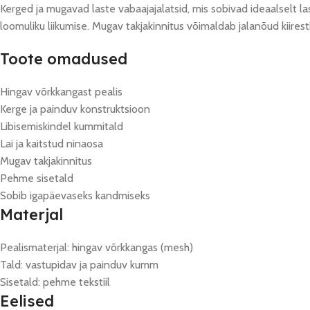
Kerged ja mugavad laste vabaajajalatsid, mis sobivad ideaalselt l
loomuliku liikumise. Mugav takjakinnitus võimaldab jalanõud kiiresti
Toote omadused
Hingav võrkkangast pealis
Kerge ja painduv konstruktsioon
Libisemiskindel kummitald
Lai ja kaitstud ninaosa
Mugav takjakinnitus
Pehme sisetald
Sobib igapäevaseks kandmiseks
Materjal
Pealismaterjal: hingav võrkkangas (mesh)
Tald: vastupidav ja painduv kumm
Sisetald: pehme tekstiil
Eelised