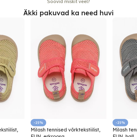
Soovid miskit veel?
Äkki pakuvad ka need huvi
-25%
-25%
stiilist,
Milash tenn
Milash tennised võrktekstiilist,
FUN, hall
FUN, erkroosa