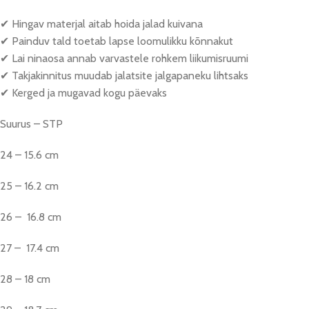
✔ Hingav materjal aitab hoida jalad kuivana
✔ Painduv tald toetab lapse loomulikku kõnnakut
✔ Lai ninaosa annab varvastele rohkem liikumisruumi
✔ Takjakinnitus muudab jalatsite jalgapaneku lihtsaks
✔ Kerged ja mugavad kogu päevaks
Suurus – STP
24 – 15.6 cm
25 – 16.2 cm
26 – 16.8 cm
27 – 17.4 cm
28 – 18 cm