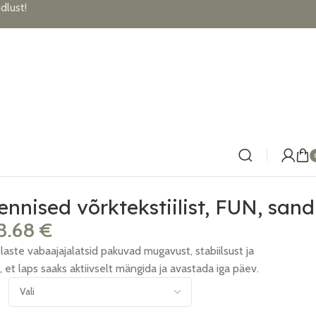
lust!
ennised võrktekstiilist, FUN, sand
3.68
€
laste vabaajajalatsid pakuvad mugavust, stabiilsust ja
, et laps saaks aktiivselt mängida ja avastada iga päev.