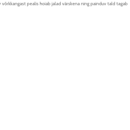
v võrkkangast pealis hoiab jalad värskena ning painduv tald tagab