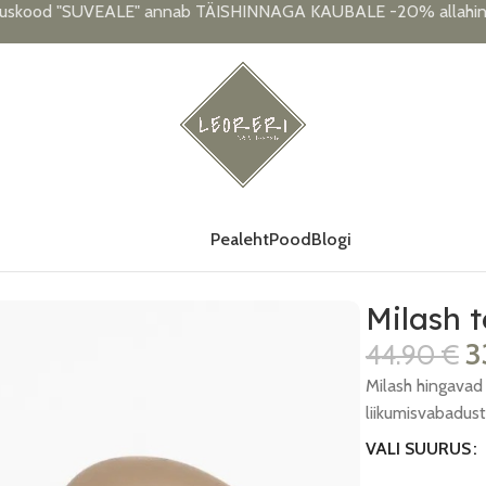
uskood "SUVEALE" annab TÄISHINNAGA KAUBALE -20% allahind
Pealeht
Pood
Blogi
Milash t
3
44.90
€
Milash hingavad 
liikumisvabadust
VALI SUURUS