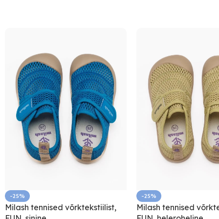
-25%
-25%
Milash tennised võrktekstiilist,
Milash tennised võrktek
FUN, sinine
FUN, heleroheline