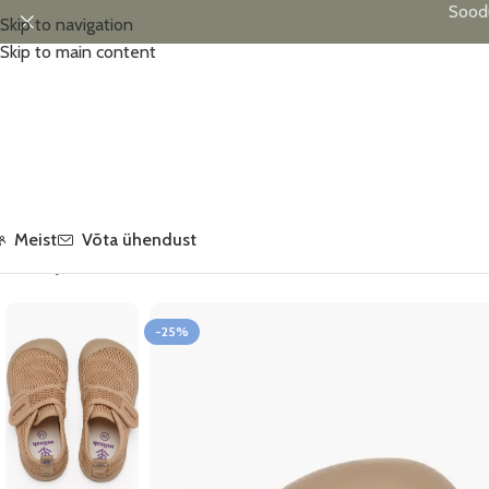
Sood
Skip to navigation
Skip to main content
Meist
Võta ühendust
Esileht
/
Jalanõud
/
Milash tennised võrktekstiilist, FUN, sand
-25%