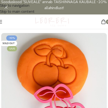
Sooduskood "SUVEALE" annab TÄISHINNAGA KAUBALE -20%
Skip to navigation
allahindlust!
Skip to main content
Esileht
/
Allahindlus
-10%
SOLD OUT
UUS