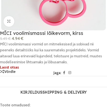
Click to enlarge
MĪCI voolimismassi lõikevorm, kirss
4.94
€
5.49
€
MĪCI voolimismassi vormid on mitmekesised ja sobivad nii
peeneks detailtööks kui ka suuremateks projektideks. Vormid
aitavad luua erinevaid kujundeid, tekstuure ja mustreid, muutes
modelleerimise lihtsamaks ja lõbusamaks.
Laost otsas
Võrdle
Jaga:
KIRJELDUS
SHIPPING & DELIVERY
Toote omadused: