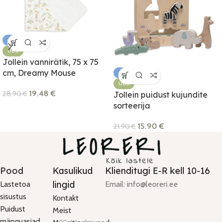
-33%
UUS
Jollein vannirätik, 75 x 75
cm, Dreamy Mouse
-27%
UUS
19.48
€
28.90
€
Jollein puidust kujundite
sorteerija
15.90
€
21.90
€
Pood
Kasulikud
Klienditugi E-R kell 10-16
lingid
Lastetoa
Email: info@leoreri.ee
sisustus
Kontakt
Puidust
Meist
mänguasjad