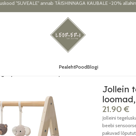
uskood "SUVEALE" annab TÄISHINNAGA KAUBALE -20% allahind
Pealeht
Pood
Blogi
nguasjad, loomad, 3 tk komplektis
Jollein
loomad,
21.90
€
Jolleini tegelus
beebi sensoorse
pakuvad lõputut 