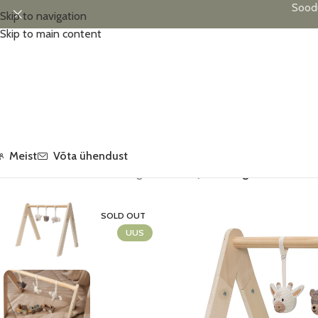
Sood
Skip to navigation
Skip to main content
Meist
Võta ühendust
Esileht
/
Lastetoa sisustus
/
Tegeluskaared
/
Jollein tegeluskaare mä
SOLD OUT
UUS