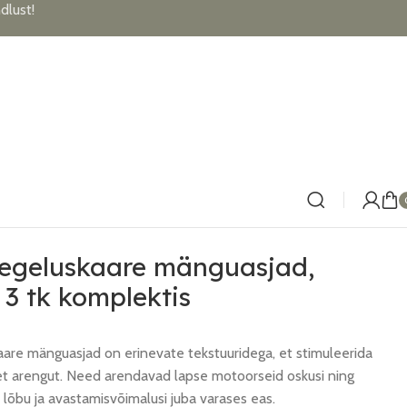
lust!
 tegeluskaare mänguasjad,
 3 tk komplektis
kaare mänguasjad on erinevate tekstuuridega, et stimuleerida
t arengut. Need arendavad lapse motoorseid oskusi ning
lõbu ja avastamisvõimalusi juba varases eas.