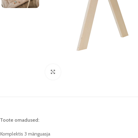
Click to enlarge
Toote omadused:
Komplektis 3 mänguasja