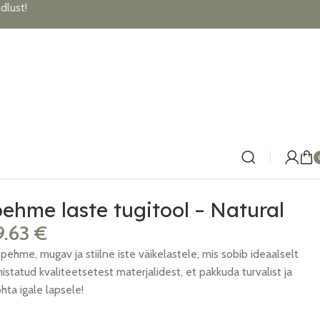
lust!
pehme laste tugitool – Natural
9.63
€
 pehme, mugav ja stiilne iste väikelastele, mis sobib ideaalselt
istatud kvaliteetsetest materjalidest, et pakkuda turvalist ja
hta igale lapsele!