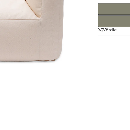
Võrdle