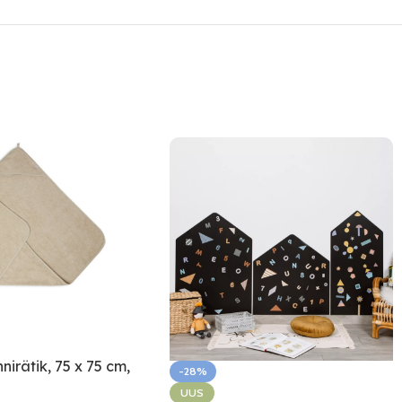
nnirätik, 75 x 75 cm,
-28%
UUS