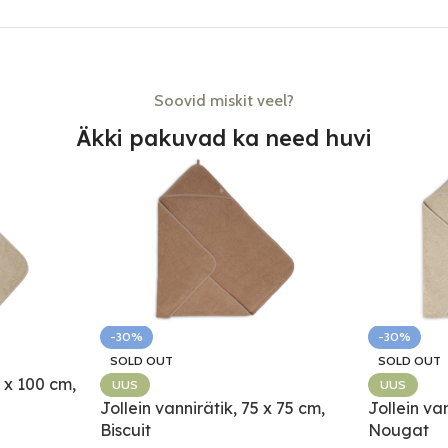
Soovid miskit veel?
Äkki pakuvad ka need huvi
-30%
-30%
SOLD OUT
SOLD OUT
0 x 100 cm,
UUS
UUS
Jollein vannirätik, 75 x 75 cm,
Jollein va
Biscuit
Nougat