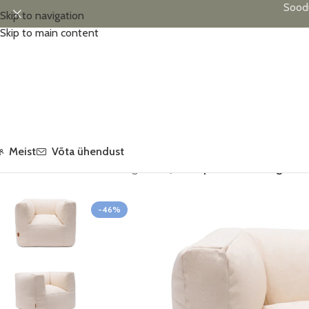
Sood
Skip to navigation
Skip to main content
Meist
Võta ühendust
Esileht
/
Lastetoa sisustus
/
Tugitoolid
/
Jollein pehme laste tugitool 
-46%