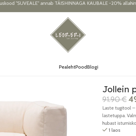
uskood "SUVEALE" annab TÄISHINNAGA KAUBALE -20% allahind
Pealeht
Pood
Blogi
– Natural
Jollein 
4
91.90
€
Laste tugitool –
lastetuppa. Valm
hubast istumisko
1 laos