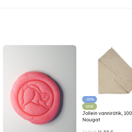
-32%
UUS
Jollein vannirätik, 10
Nougat
16.88
€