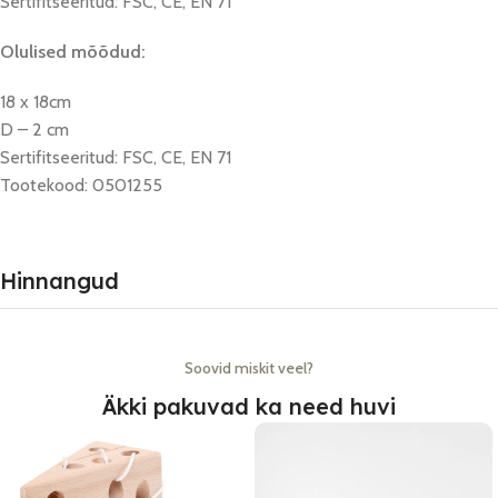
Sertifitseeritud: FSC, CE, EN 71
Olulised mõõdud:
18 x 18cm
D – 2 cm
Sertifitseeritud: FSC, CE, EN 71
Tootekood: 0501255
Hinnangud
Soovid miskit veel?
Äkki pakuvad ka need huvi