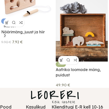
-20%
SOLD OUT
Nöörimäng, juust ja hiir
7.92
€
9.90
€
UUS
Aafrika loomade mäng,
puidust
49.90
€
Pood
Kasulikud
Klienditugi E-R kell 10-16