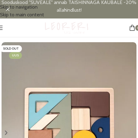
Sooduskood "SUVEALE" annab TÄISHINNAGA KAUBALE -20%
Skip to navigation
allahindlust!
Skip to main content
Esileht
/
Puidust mänguasjad
SOLD OUT
UUS