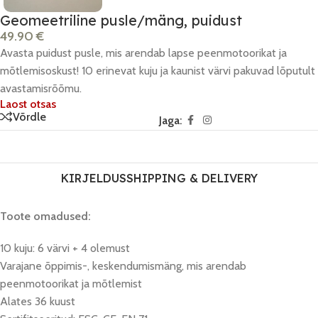
Geomeetriline pusle/mäng, puidust
49.90
€
Avasta puidust pusle, mis arendab lapse peenmotoorikat ja
mõtlemisoskust! 10 erinevat kuju ja kaunist värvi pakuvad lõputult
avastamisrõõmu.
Laost otsas
Võrdle
Jaga:
KIRJELDUS
SHIPPING & DELIVERY
Toote omadused:
10 kuju: 6 värvi + 4 olemust
Varajane õppimis-, keskendumismäng, mis arendab
peenmotoorikat ja mõtlemist
Alates 36 kuust