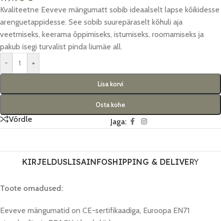
Kvaliteetne Eeveve mängumatt sobib ideaalselt lapse kõikidesse
arenguetappidesse. See sobib suurepäraselt kõhuli aja
veetmiseks, keerama õppimiseks, istumiseks, roomamiseks ja
pakub isegi turvalist pinda liumäe all.
-
+
Lisa korvi
Osta kohe
Võrdle
Jaga:
KIRJELDUS
LISAINFO
SHIPPING & DELIVERY
Toote omadused:
Eeveve mängumatid on CE-sertifikaadiga, Euroopa EN71