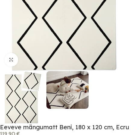
Click to enlarge
Eeveve mängumatt Beni, 180 x 120 cm, Ecru
119.90
€