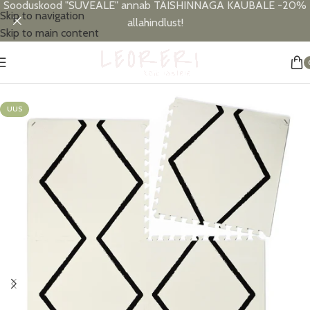
Sooduskood "SUVEALE" annab TÄISHINNAGA KAUBALE -20%
Skip to navigation
allahindlust!
Skip to main content
Esileht
/
Lastetoa sisustus
/
Mängumatid
UUS