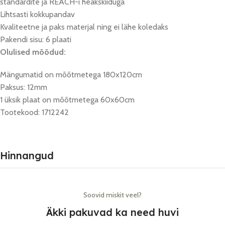
standardite ja REACH-i heakskiiduga
Lihtsasti kokkupandav
Kvaliteetne ja paks materjal ning ei lähe koledaks
Pakendi sisu: 6 plaati
Olulised mõõdud:
Mängumatid on mõõtmetega 180x120cm
Paksus: 12mm
1 üksik plaat on mõõtmetega 60x60cm
Tootekood: 1712242
Hinnangud
Soovid miskit veel?
Äkki pakuvad ka need huvi