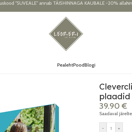
uskood "SUVEALE" annab TÄISHINNAGA KAUBALE -20% allahind
Pealeht
Pood
Blogi
sinine-roheline
Cleverc
plaadid 
39.90
€
Saadaval järelte
-
+