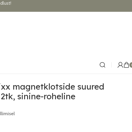
lust!
lixx magnetklotside suured
2tk, sinine-roheline
llimisel