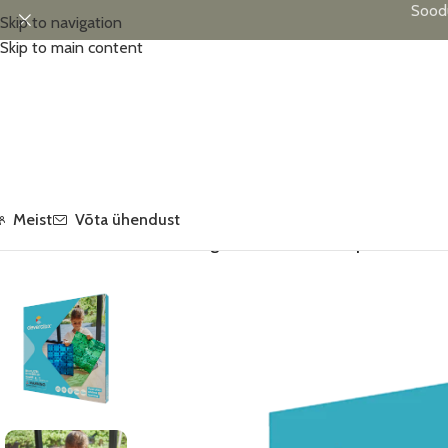
Sood
Skip to navigation
Skip to main content
Meist
Võta ühendust
Esileht
/
Tooted
/
Cleverclixx magnetklotside suured plaadid 2tk, 